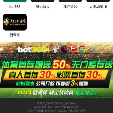
中德国际社区巴登花园
利比亚岗福德住宅区
泰山会展中心