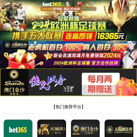
js9001vip官网登录入口
导航



房建总承包
房地产开发
其他领域