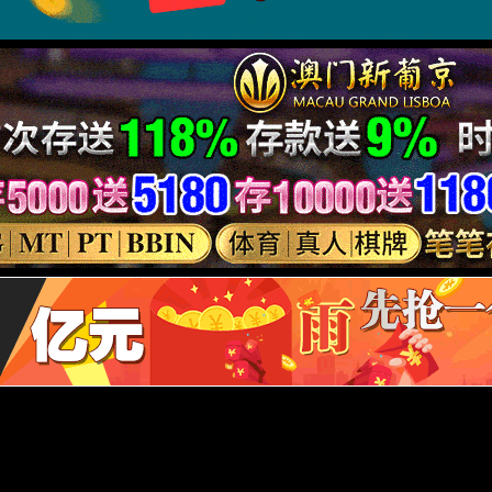
网登录入口(股份)有限公司-Official website
ial website 版权所有
鲁ICP备18020529号-2
公安备案号：鲁公网安备370203023